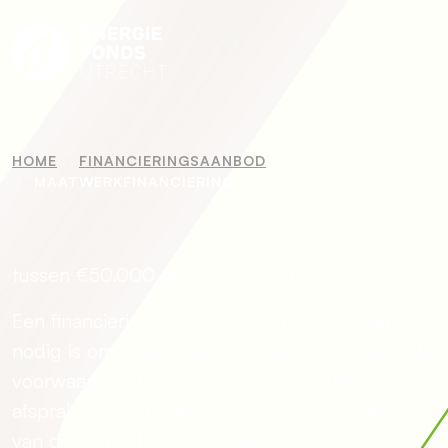
HOME
FINANCIERINGSAANBOD
MAATWERKFINANCIERING
tussen €50.000 en €1.000.000
Een financiering die precies aansluit bij wat er
nodig is om jouw project te realiseren. Flexibele
voorwaarden, lange looptijd en duidelijke
afspraken. Het rentepercentage is afhankelijk
van de looptijd en risico-beoordeling.