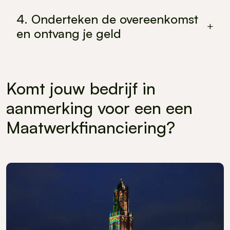
Onze fondsmanager presenteert de
financieringsaanvraag aan de onafhankelijke
4. Onderteken de overeenkomst
+
Kredietcommissie die de aanvraag beoordeelt.
en ontvang je geld
Na goedkeuring ontvang je van ons een
leningsovereenkomst op maat. Na ondertekening en
het vestigen van eventuele zekerheden maken wij de
Komt jouw bedrijf in
lening naar je over.
aanmerking voor een een
Maatwerkfinanciering?