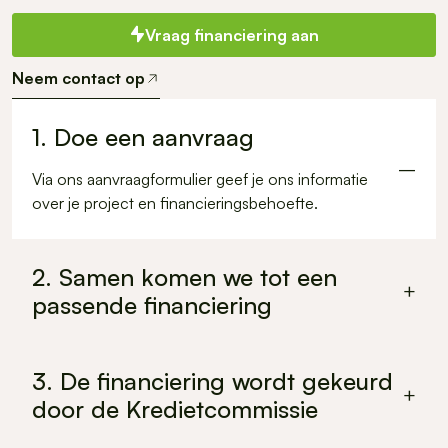
Vraag financiering aan
Neem contact op
1. Doe een aanvraag
–
Via ons aanvraagformulier geef je ons informatie
over je project en financieringsbehoefte.
2. Samen komen we tot een
+
passende financiering
In overleg bepalen wat de juiste financiering is voor
jullie project en welke voorwaarden passend zijn bij
3. De financiering wordt gekeurd
+
onze risicobeoordeling.
door de Kredietcommissie