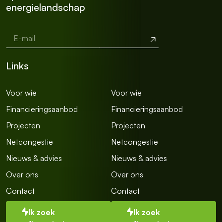
energielandschap
E-mail
*
E
Verzend
n
k
e
Links
l
e
E
Voor wie
Voor wie
n
k
Financieringsaanbod
Financieringsaanbod
e
Projecten
Projecten
l
e
Netcongestie
Netcongestie
E
n
Nieuws & advies
Nieuws & advies
k
e
Over ons
Over ons
l
Contact
Contact
e
Ik zoek
Ik zoek