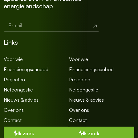
energielandschap
E-mail
*
E
Verzend
-
m
a
Links
i
l
t
Voor wie
Voor wie
e
k
Financieringsaanbod
Financieringsaanbod
s
Projecten
Projecten
t
r
Netcongestie
Netcongestie
e
g
Nieuws & advies
Nieuws & advies
e
l
Over ons
Over ons
E
Contact
Contact
-
m
a
Ik zoek
Ik zoek