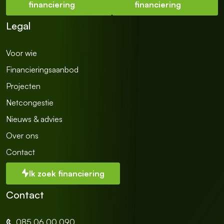
i
financiering
financiering
l
Legal
Voor wie
Financieringsaanbod
Projecten
Netcongestie
Nieuws & advies
Over ons
Contact
Ik zoek financiering
Contact
085 06 00 090