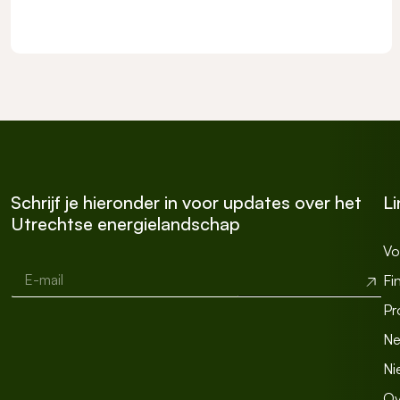
Schrijf je hieronder in voor updates over het
Li
Utrechtse energielandschap
Vo
E-mail
*
E
Verzend
Fi
n
k
Pr
e
l
Ne
e
Ni
E
n
Ov