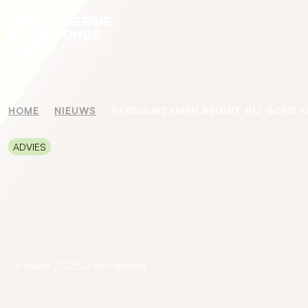
HOME
NIEUWS
VERDUURZAMEN BEGINT BIJ GOED A
ADVIES
26 maart 2025
•
2 min leestijd