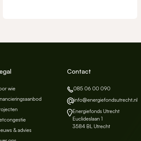
egal
Contact
oor wie
085 06 00 090
inancieringsaanbod
info@energiefondsutrecht.nl
rojecten
Energiefonds Utrecht
Euclideslaan 1
etcongestie
3584 BL Utrecht
ieuws & advies
ver ons