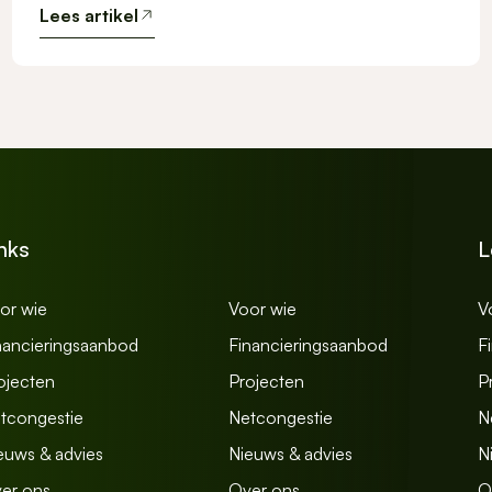
Lees artikel
nks
L
or wie
Voor wie
V
nancieringsaanbod
Financieringsaanbod
F
ojecten
Projecten
P
tcongestie
Netcongestie
N
euws & advies
Nieuws & advies
N
er ons
Over ons
O