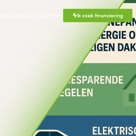
uws & advies
Over ons
Contact
Ik zoek financiering