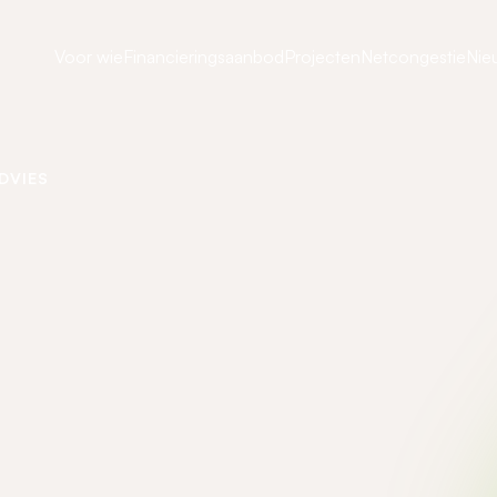
Voor wie
Financieringsaanbod
Projecten
Netcongestie
Nie
DVIES