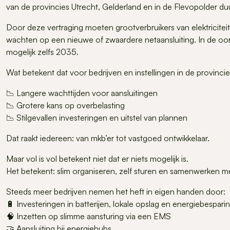
van de provincies Utrecht, Gelderland en in de Flevopolder du
Door deze vertraging moeten grootverbruikers van elektricite
wachten op een nieuwe of zwaardere netaansluiting. In de oor
mogelijk zelfs 2035.
Wat betekent dat voor bedrijven en instellingen in de provinci
📉 Langere wachttijden voor aansluitingen
📉 Grotere kans op overbelasting
📉 Stilgevallen investeringen en uitstel van plannen
Dat raakt iedereen: van mkb’er tot vastgoed ontwikkelaar.
Maar vol is vol betekent niet dat er niets mogelijk is.
Het betekent: slim organiseren, zelf sturen en samenwerken m
Steeds meer bedrijven nemen het heft in eigen handen door:
🔋 Investeringen in batterijen, lokale opslag en energiebespari
🧠 Inzetten op slimme aansturing via een EMS
🤝 Aansluiting bij energiehubs