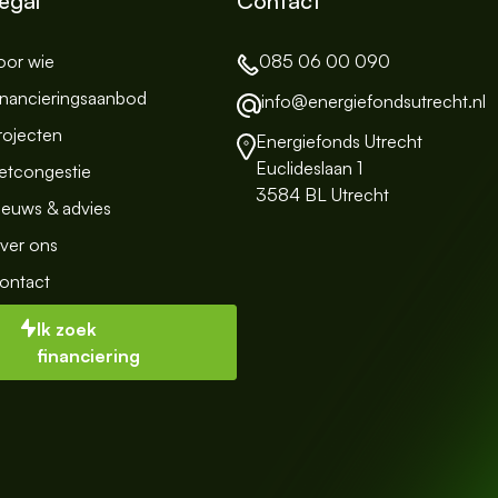
egal
Contact
oor wie
085 06 00 090
inancieringsaanbod
info@energiefondsutrecht.nl
rojecten
Energiefonds Utrecht
Euclideslaan 1
etcongestie
3584 BL Utrecht
ieuws & advies
ver ons
ontact
Ik zoek
financiering