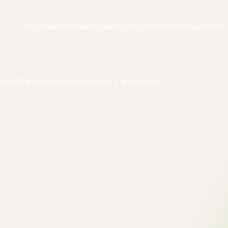
Voor wie
Financieringsaanbod
Projecten
Netcongestie
Nie
OJECTEN HOOGSPANNINGSNET UTRECHT