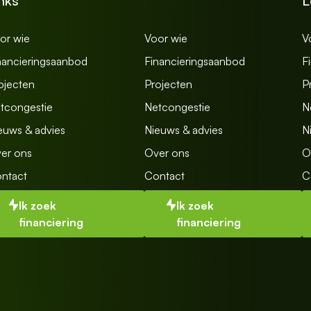
nks
L
or wie
Voor wie
V
nancieringsaanbod
Financieringsaanbod
F
ojecten
Projecten
P
tcongestie
Netcongestie
N
euws & advies
Nieuws & advies
N
er ons
Over ons
O
ntact
Contact
C
Ik zoek
Ik zoek
financiering
financiering