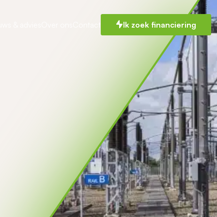
uws & advies
Over ons
Contact
Ik zoek financiering