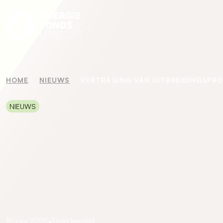
HOME
NIEUWS
VERTRAGING VAN UITBREIDINGSPR
NIEUWS
15 juni 2025
•
1 min leestijd