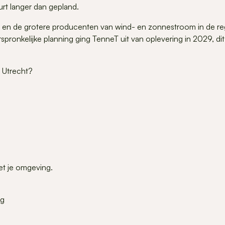
urt langer dan gepland.
it en de grotere producenten van wind- en zonnestroom in de re
spronkelijke planning ging TenneT uit van oplevering in 2029, d
e Utrecht?
et je omgeving.
ng