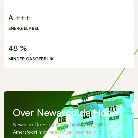
A
+++
ENERGIELABEL
48
%
MINDER GASGEBRUIK
Over Newasco de Hoop
Newasco De Hoop is een familiebedrijf uit
Amersfoort met ruim 125 jaar ervaring in