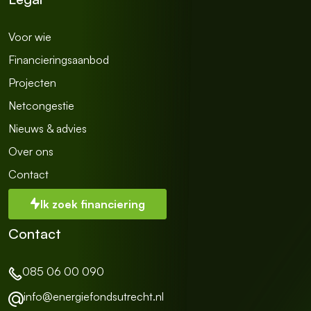
l
Voor wie
Financieringsaanbod
Projecten
Netcongestie
Nieuws & advies
Over ons
Contact
Ik zoek financiering
Contact
085 06 00 090
info@energiefondsutrecht.nl