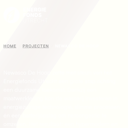
HOME
PROJECTEN
NEWASCO DE HOOP
Newasco De Hoop zette met steun van het
Energiefonds Utrecht een grote stap richting
een duurzame toekomst. Dankzij een
maatwerklening kon de wasserij investeren in
energiezuinige technologie, slimme processen
én een batterijopslag om netcongestie te
omzeilen. Het resultaat: een hypermodern en