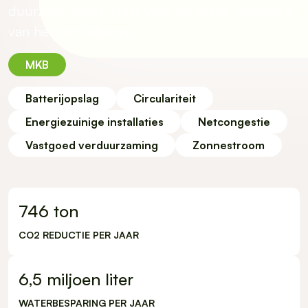
duurzaam pand, klaar voor de zesde generatie
van het familiebedrijf.
MKB
Batterijopslag
Circulariteit
Energiezuinige installaties
Netcongestie
Vastgoed verduurzaming
Zonnestroom
746
ton
CO2 REDUCTIE PER JAAR
6,5
miljoen liter
WATERBESPARING PER JAAR