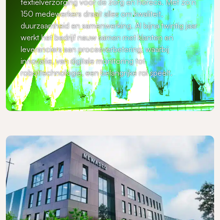
textielverzorging voor de zorg en horeca. Met zo’n
150 medewerkers draait alles om kwaliteit,
duurzaamheid en samenwerking. Al bijna twintig jaar
werkt het bedrijf nauw samen met klanten en
leveranciers aan procesverbetering, waarbij
innovatie, van digitale monitoring tot
robottechnologie, een belangrijke rol speelt.