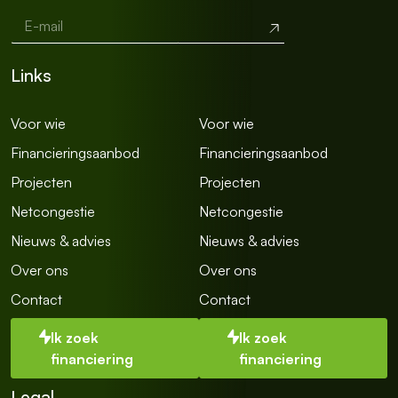
E-mail
*
Verzend
E
-
Links
m
a
i
Voor wie
Voor wie
l
E
Financieringsaanbod
Financieringsaanbod
n
Projecten
Projecten
k
e
Netcongestie
Netcongestie
l
e
Nieuws & advies
Nieuws & advies
t
Over ons
Over ons
e
k
Contact
Contact
s
t
Ik zoek
Ik zoek
r
e
financiering
financiering
g
e
Legal