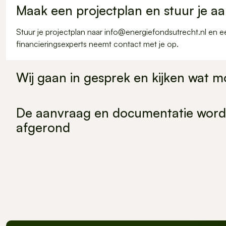
Renovatie van vas
Maak een projectplan en stuur je a
Stuur je projectplan naar info@energiefondsutrecht.nl en 
financieringsexperts neemt contact met je op.
Wij gaan in gesprek en kijken wat mo
In overleg komen we tot een passend financieringsvoorstel d
De aanvraag en documentatie word
project en financieringsvraag.
Duurzame nieuw
afgerond
Wij gaan aan de slag met interne goedkeuring voor de finan
akkoord binnen een week de documentatie in orde.