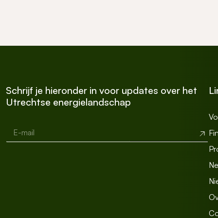
Schrijf je hieronder in voor updates over het
Li
Utrechtse energielandschap
Vo
E-mail
*
t
Verzend
Fi
e
k
Pr
s
t
Ne
r
Ni
e
g
Ov
e
l
Co