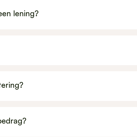
een lening?
tering?
sbedrag?