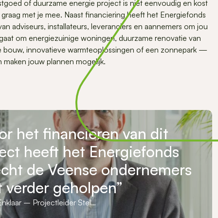
tgoed of duurzame energie project is niet eenvoudig en kost
j graag met je mee. Naast financiering heeft het Energiefonds
an adviseurs, installateurs, leveranciers en aannemers om jou
u gaat om energiezuinige woningen, duurzame renovatie van
ire bouw, innovatieve warmteoplossingen of een zonnepark —
en maken jouw plannen mogelijk.
r het financieren van dit
ect heeft het Energiefonds
echt de Veense ondernemers
t verder geholpen”
nklaar – Projectleider Stel…