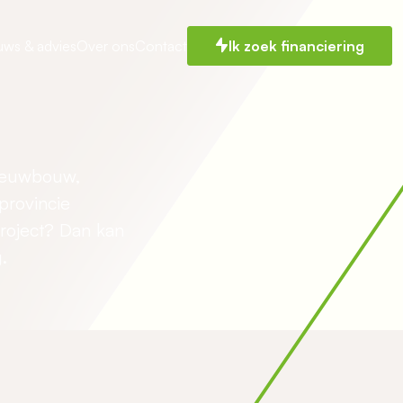
uws & advies
Over ons
Contact
Ik zoek financiering
nieuwbouw,
provincie
roject? Dan kan
.