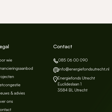
egal
Contact
oor wie
085 06 00 090
inancieringsaanbod
info@energiefondsutrecht.nl
rojecten
Energiefonds Utrecht
Euclideslaan 1
etcongestie
3584 BL Utrecht
ieuws & advies
ver ons
ontact