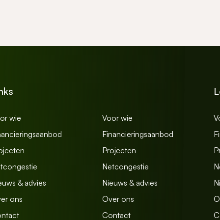
nks
L
or wie
Voor wie
V
nancieringsaanbod
Financieringsaanbod
F
ojecten
Projecten
P
tcongestie
Netcongestie
N
euws & advies
Nieuws & advies
N
er ons
Over ons
O
ntact
Contact
C