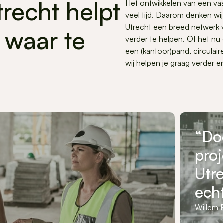
recht helpt
Het ontwikkelen van een vas
veel tijd. Daarom denken wi
Utrecht een breed netwerk v
 waar te
verder te helpen. Of het n
een (kantoor)pand, circula
wij helpen je graag verder 
“Doo
proj
Utr
ech
Willem E