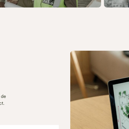
nergie
.
 de
ct.