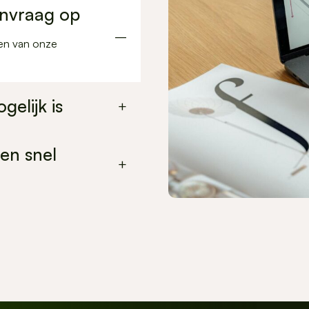
tgoed
anvraag op
–
een van onze
gelijk is
+
at aansluit bij jouw
en snel
+
bouw
ciering en maken bij