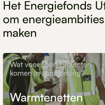
Het Energiefonds Ut
om energieambities
maken
Wat voor soort projecten
komen in aanmerking?
Warmtenetten